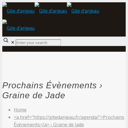
✕
Prochains Évènements ›
Graine de Jade
Home
<a href="https://gitedanjeau.fr/agenda/">Prochains
Évènements</a> › Graine de Jade