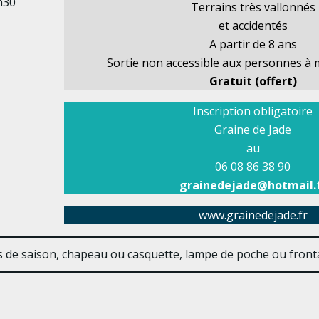
h30
Terrains très vallonnés
et accidentés
A partir de 8 ans
Sortie non accessible aux personnes à m
Gratuit (offert)
Inscription obligatoire
Graine de Jade
au
06 08 86 38 90
grainedejade@hotmail.
www.grainedejade.fr
s de saison, chapeau ou casquette, lampe de poche ou fronta