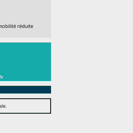
obilité réduite
fr
le.