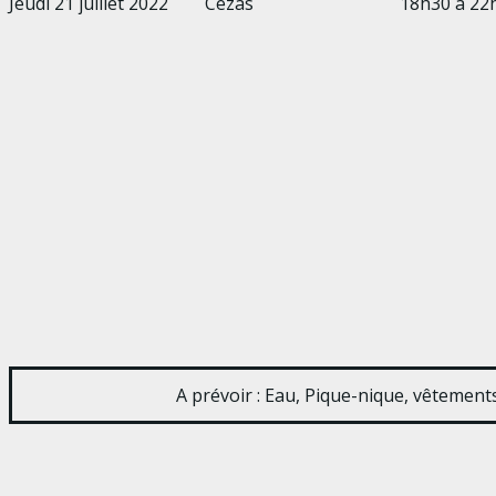
Jeudi 21 juillet 2022
Cézas
18h30 à 22
A prévoir : Eau, Pique-nique, vêtement