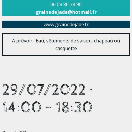
06 08 86 38 90
grainedejade@hotmail.fr
www.grainedejade.fr
A prévoir : Eau, vêtements de saison, chapeau ou
casquette
29/07/2022
·
14:00
–
18:30